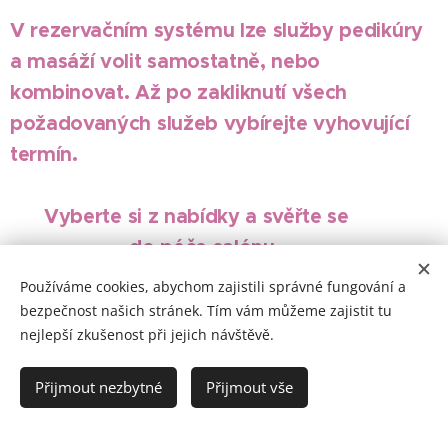
V rezervačním systému lze služby pedikúry
a masáží volit
samostatně, nebo
kombinovat. Až po zakliknutí všech
požadovaných služeb vybírejte vyhovující
termín.
Vyberte si z nabídky a svěřte
se
do péče salónu.
Používáme cookies, abychom zajistili správné fungování a
Těším se na Vaši návštěvu
.
bezpečnost našich stránek. Tím vám můžeme zajistit tu
nejlepší zkušenost při jejich návštěvě.
Přijmout nezbytné
Přijmout vše
Jak se k nám dostanete?