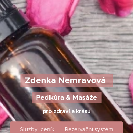
Zdenka Nemravová
Pedikúra & Masáže
pro zdraví a
krásu
Služby ceník Rezervační systém